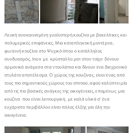
Λευκή ανακαινισμένη γυαλιστερή κουζίνα με βακελίτικες και
πολυμερικές επιφάνειες. Μια καταπληκτική μοντέρνα,
φωτεινή κουζίνα στο Ψυχικό όπου o κατάλληλος
συνδυασμός, Inox με κρύσταλλο ματ στον τοίχο δένουν
αρμονικά ανάμεσα στα ντουλάπια και δίνουν ένα διαχρονικό
στυλάτο αποτέλεσμα. Ο χώρος της κουζίνας, είναι ένας από
τους πιο σημαντικούς χώρους του σπιτιού, αφού καλύπτει μία
από τις πιο βασικές ανάγκες της οικογένειας, επομένως μια
κουζίνα που είναι λειτουργική, με καλά υλικά σ’ ένα
ευχάριστο περιβάλλον είναι πόλος έλξης για όλη την
οικογένεια.