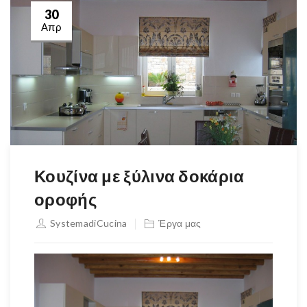
30
Απρ
Κουζίνα με ξύλινα δοκάρια
οροφής
SystemadiCucina
Έργα μας