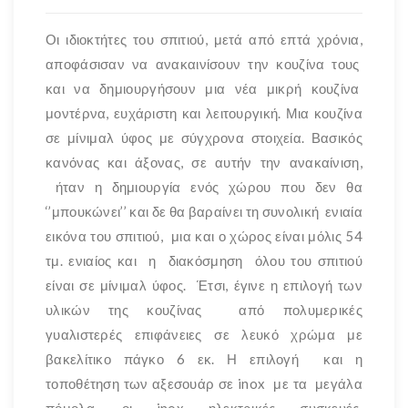
Οι ιδιοκτήτες του σπιτιού, μετά από επτά χρόνια,
αποφάσισαν να ανακαινίσουν την κουζίνα τους
και να δημιουργήσουν μια νέα μικρή κουζίνα
μοντέρνα, ευχάριστη και λειτουργική. Μια κουζίνα
σε μίνιμαλ ύφος με σύγχρονα στοιχεία. Βασικός
κανόνας και άξονας, σε αυτήν την ανακαίνιση,
ήταν η δημιουργία ενός χώρου που δεν θα
‘’μπουκώνει’’ και δε θα βαραίνει τη συνολική ενιαία
εικόνα του σπιτιού, μια και ο χώρος είναι μόλις 54
τμ. ενιαίος και η διακόσμηση όλου του σπιτιού
είναι σε μίνιμαλ ύφος. Έτσι, έγινε η επιλογή των
υλικών της κουζίνας από πολυμερικές
γυαλιστερές επιφάνειες σε λευκό χρώμα με
βακελίτικο πάγκο 6 εκ. Η επιλογή και η
τοποθέτηση των αξεσουάρ σε inox με τα μεγάλα
πόμολα, οι inox ηλεκτρικές συσκευές,