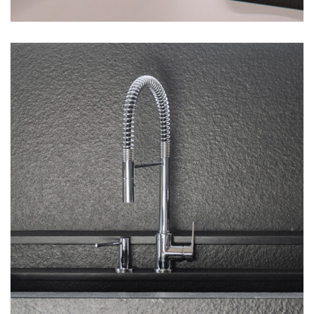
Γκρι κουζίνα-όψη τσιμέντου