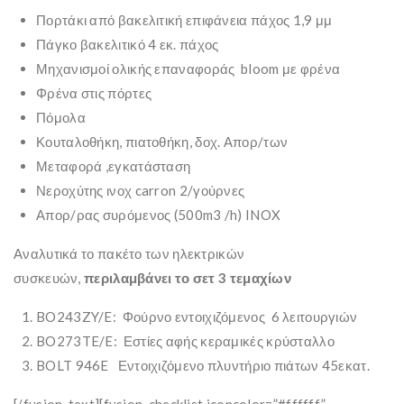
Πορτάκι από βακελιτική επιφάνεια πάχος 1,9 μμ
Πάγκο βακελιτικό 4 εκ. πάχος
Μηχανισμοί ολικής επαναφοράς bloom με φρένα
Φρένα στις πόρτες
Πόμολα
Κουταλοθήκη, πιατοθήκη, δοχ. Απορ/των
Μεταφορά ,εγκατάσταση
Νεροχύτης ινοχ carron 2/γούρνες
Απορ/ρας συρόμενος (500m3 /h) INOX
Αναλυτικά το πακέτο των ηλεκτρικών
συσκευών,
περιλαμβάνει το σετ 3 τεμαχίων
BO243ZY/E: Φούρνο εντοιχιζόμενος 6 λειτουργιών
BO273TE/E: Εστίες αφής κεραμικές κρύσταλλο
BOLT 946E Εντοιχιζόμενο πλυντήριο πιάτων 45εκατ.