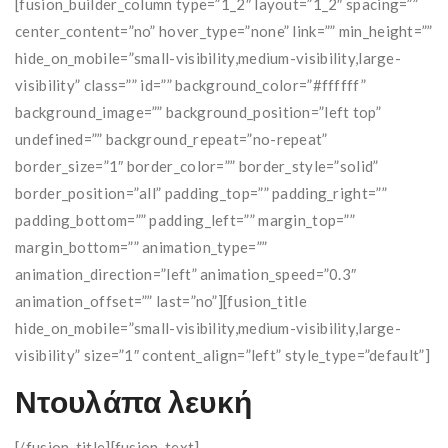
[fusion_builder_column type=”1_2″ layout=”1_2″ spacing=””
center_content=”no” hover_type=”none” link=”” min_height=””
hide_on_mobile=”small-visibility,medium-visibility,large-
visibility” class=”” id=”” background_color=”#ffffff”
background_image=”” background_position=”left top”
undefined=”” background_repeat=”no-repeat”
border_size=”1″ border_color=”” border_style=”solid”
border_position=”all” padding_top=”” padding_right=””
padding_bottom=”” padding_left=”” margin_top=””
margin_bottom=”” animation_type=””
animation_direction=”left” animation_speed=”0.3″
animation_offset=”” last=”no”][fusion_title
hide_on_mobile=”small-visibility,medium-visibility,large-
visibility” size=”1″ content_align=”left” style_type=”default”]
Ντουλάπα λευκή
[/fusion_title][fusion_text]