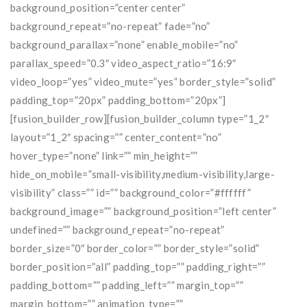
background_position=”center center”
background_repeat=”no-repeat” fade=”no”
background_parallax=”none” enable_mobile=”no”
parallax_speed=”0.3″ video_aspect_ratio=”16:9″
video_loop=”yes” video_mute=”yes” border_style=”solid”
padding_top=”20px” padding_bottom=”20px”]
[fusion_builder_row][fusion_builder_column type=”1_2″
layout=”1_2″ spacing=”” center_content=”no”
hover_type=”none” link=”” min_height=””
hide_on_mobile=”small-visibility,medium-visibility,large-
visibility” class=”” id=”” background_color=”#ffffff”
background_image=”” background_position=”left center”
undefined=”” background_repeat=”no-repeat”
border_size=”0″ border_color=”” border_style=”solid”
border_position=”all” padding_top=”” padding_right=””
padding_bottom=”” padding_left=”” margin_top=””
margin_bottom=”” animation_type=””