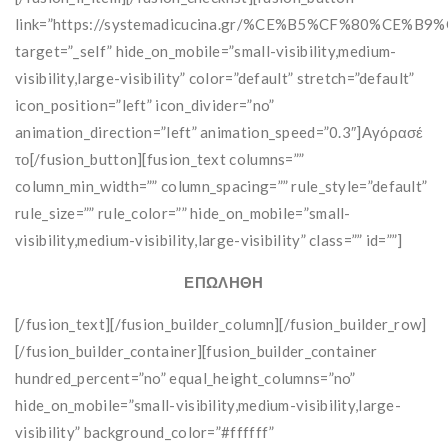
link=”https://systemadicucina.gr/%CE%B5%CF%80%
target=”_self” hide_on_mobile=”small-visibility,medium-
visibility,large-visibility” color=”default” stretch=”default”
icon_position=”left” icon_divider=”no”
animation_direction=”left” animation_speed=”0.3″]Αγόρασέ
το[/fusion_button][fusion_text columns=””
column_min_width=”” column_spacing=”” rule_style=”default”
rule_size=”” rule_color=”” hide_on_mobile=”small-
visibility,medium-visibility,large-visibility” class=”” id=””]
ΕΠΩΛΗΘΗ
[/fusion_text][/fusion_builder_column][/fusion_builder_row]
[/fusion_builder_container][fusion_builder_container
hundred_percent=”no” equal_height_columns=”no”
hide_on_mobile=”small-visibility,medium-visibility,large-
visibility” background_color=”#ffffff”