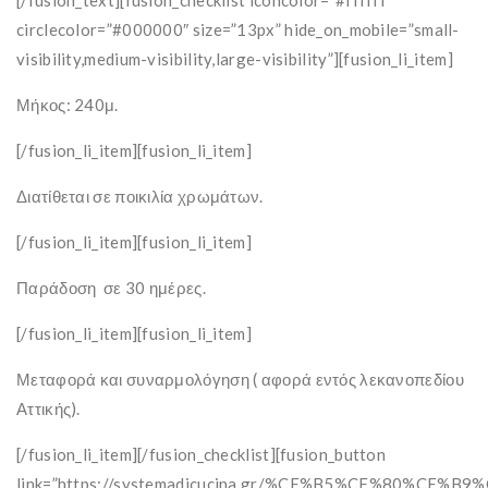
[/fusion_text][fusion_checklist iconcolor=”#ffffff”
circlecolor=”#000000″ size=”13px” hide_on_mobile=”small-
visibility,medium-visibility,large-visibility”][fusion_li_item]
Μήκος: 240μ.
[/fusion_li_item][fusion_li_item]
Διατίθεται σε ποικιλία χρωμάτων.
[/fusion_li_item][fusion_li_item]
Παράδοση σε 30 ημέρες.
[/fusion_li_item][fusion_li_item]
Μεταφορά και συναρμολόγηση ( αφορά εντός λεκανοπεδίου
Αττικής).
[/fusion_li_item][/fusion_checklist][fusion_button
link=”https://systemadicucina.gr/%CE%B5%CF%80%