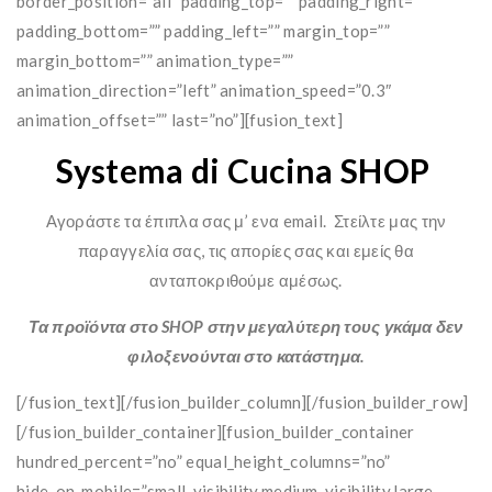
border_position=”all” padding_top=”” padding_right=””
padding_bottom=”” padding_left=”” margin_top=””
margin_bottom=”” animation_type=””
animation_direction=”left” animation_speed=”0.3″
animation_offset=”” last=”no”][fusion_text]
Systema di Cucina SHOP
Αγοράστε τα έπιπλα σας μ’ ενα email. Στείλτε μας την
παραγγελία σας, τις απορίες σας και εμείς θα
ανταποκριθούμε αμέσως.
Τα προϊόντα στο
SHOP
στην μεγαλύτερη τους γκάμα δεν
φιλοξενούνται στο κατάστημα.
[/fusion_text][/fusion_builder_column][/fusion_builder_row]
[/fusion_builder_container][fusion_builder_container
hundred_percent=”no” equal_height_columns=”no”
hide_on_mobile=”small-visibility,medium-visibility,large-