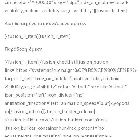
circlecolor=”#000000″ size=”13px” hide_on_mobile=”small-
visibility,medium-visibility,large-visibility”][fusion_li_item]
Διατίθεται μόνο το εικονιζόμενο προιόν.
[/fusion_li_item][fusion_li_item]
Παράδοση άμεση
[/fusion_li_item][/fusion_checklist][fusion_button
link=”https://systemadicucina.gr/%CE%B5%CF%80%
target=”_self” hide_on_mobile=”small-visibility,medium-
visibility,large-visibility” color=”default” stretch=”default”
icon_position=”left” icon_divider=”no”
animation_direction=”left” animation_speed=”0.3″]Αγόρασέ
το[/fusion_button][/fusion_builder_column]
[/fusion_builder_row][/fusion_builder_container]
[fusion_builder_container hundred_percent=”no”
equal_height_columns=”no” hide_on_mobile=”small-