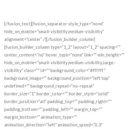
[/fusion_text][fusion_separator style_type=”none”
hide_on_mobile=”small-visibility,medium-visibility”
alignment=”center” /][/fusion_builder_column]
[fusion_builder_column type=”1_2″ layout=”1_2″ spacing=””
center_content=”no” hover_type=”none” link=”” min_height=””
hide_on_mobile=”small-visibility,medium-visibility,large-
visibility” class=”” id=”” background_color=”#ffffff”
background_image=”” background_position=”left top”
undefined=”” background_repeat=”no-repeat”
border_size=”1″ border_color=”” border_style=”solid”
border_position=”all” padding_top=”” padding_right=””
padding_bottom=”” padding_left=”” margin_top=””
margin_bottom=”” animation_type=””
animation_direction=”left” animation_speed=”0.3″