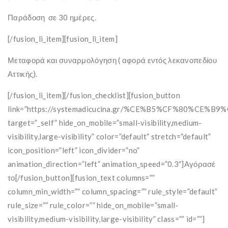
Παράδοση σε 30 ημέρες.
[/fusion_li_item][fusion_li_item]
Μεταφορά και συναρμολόγηση ( αφορά εντός λεκανοπεδίου
Αττικής).
[/fusion_li_item][/fusion_checklist][fusion_button
link=”https://systemadicucina.gr/%CE%B5%CF%80%
target=”_self” hide_on_mobile=”small-visibility,medium-
visibility,large-visibility” color=”default” stretch=”default”
icon_position=”left” icon_divider=”no”
animation_direction=”left” animation_speed=”0.3″]Αγόρασέ
το[/fusion_button][fusion_text columns=””
column_min_width=”” column_spacing=”” rule_style=”default”
rule_size=”” rule_color=”” hide_on_mobile=”small-
visibility,medium-visibility,large-visibility” class=”” id=””]