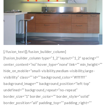
[/fusion_text][/fusion_builder_column]
[fusion_builder_column type=”1_2″ layout=”1_2″ spacing=””
center_content=”no” hover_type=”none” link=”” min_height=””
hide_on_mobile=”small-visibility,medium-visibility,large-
visibility” class=”” id=”” background_color=”#ffffff”
background_image=”” background_position=”left top”
undefined=”” background_repeat=”no-repeat”
border_size=”1″ border_color=”” border_style=”solid”
border_position=”all” padding_top=”” padding_right=””