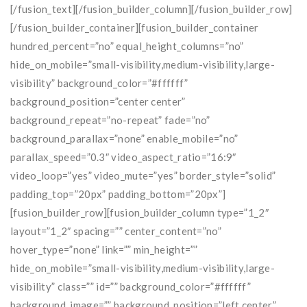
[/fusion_text][/fusion_builder_column][/fusion_builder_row]
[/fusion_builder_container][fusion_builder_container
hundred_percent=”no” equal_height_columns=”no”
hide_on_mobile=”small-visibility,medium-visibility,large-
visibility” background_color=”#ffffff”
background_position=”center center”
background_repeat=”no-repeat” fade=”no”
background_parallax=”none” enable_mobile=”no”
parallax_speed=”0.3″ video_aspect_ratio=”16:9″
video_loop=”yes” video_mute=”yes” border_style=”solid”
padding_top=”20px” padding_bottom=”20px”]
[fusion_builder_row][fusion_builder_column type=”1_2″
layout=”1_2″ spacing=”” center_content=”no”
hover_type=”none” link=”” min_height=””
hide_on_mobile=”small-visibility,medium-visibility,large-
visibility” class=”” id=”” background_color=”#ffffff”
background_image=”” background_position=”left center”