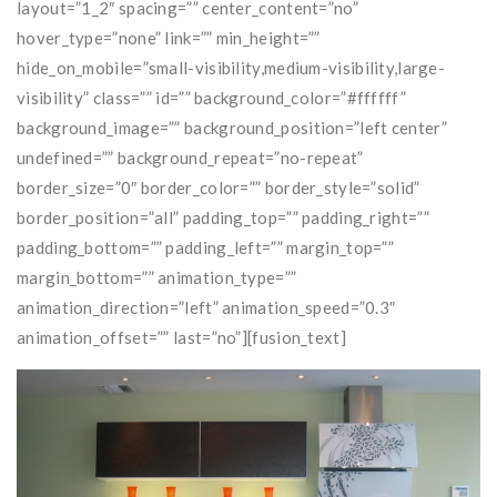
layout=”1_2″ spacing=”” center_content=”no”
hover_type=”none” link=”” min_height=””
hide_on_mobile=”small-visibility,medium-visibility,large-
visibility” class=”” id=”” background_color=”#ffffff”
background_image=”” background_position=”left center”
undefined=”” background_repeat=”no-repeat”
border_size=”0″ border_color=”” border_style=”solid”
border_position=”all” padding_top=”” padding_right=””
padding_bottom=”” padding_left=”” margin_top=””
margin_bottom=”” animation_type=””
animation_direction=”left” animation_speed=”0.3″
animation_offset=”” last=”no”][fusion_text]