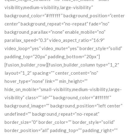
visibility,medium-visibility,large-visibility”
background_color=”#ffffff” background_position=”center
center” background_repeat=”no-repeat” fade=”no”
background_parallax=”none” enable_mobile=”no”
parallax_speed=”0.3″ video_aspect_ratio=”16:9″
video_loop=”yes” video_mute=”yes” border_style=”solid”
padding_top=”20px” padding_bottom=”20px”]
[fusion_builder_row][fusion_builder_column type=”1_2″
layout=”1_2″ spacing=”” center_content=”no”
hover_type=”none” link=”” min_height=””
hide_on_mobile=”small-visibility,medium-visibility,large-
visibility” class=”” id=”” background_color=”#ffffff”
background_image=”” background_position=”left center”
undefined=”” background_repeat=”no-repeat”
border_size=”0″ border_color=”” border_style=”solid”
border_position=”all” padding_top=”” padding_right=””