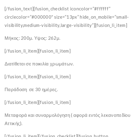
[/fusion_text][fusion_checklist iconcolor=”#ffffff”
circlecolor=”#000000″ size=”13px” hide_on_mobile=”small-
visibility,medium-visibility,large-visibility”][fusion_li_item]
Μήκος: 200μ. Υψος: 262μ.
[/fusion_li_item][fusion_li_item]
Διατίθεται σε ποικιλία χρωμάτων.
[/fusion_li_item][fusion_li_item]
Παράδοση σε 30 ημέρες.
[/fusion_li_item][fusion_li_item]
Μεταφορά και συναρμολόγηση ( αφορά εντός λεκανοπεδίου
Αττικής).
[/fusion_li_item][/fusion_checklist][fusion_button