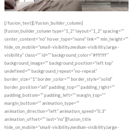
[/fusion_text][/fusion_builder_column]
[fusion_builder_column type=”1_2″ layout=”1_2″ spacing=””
center_content=”no” hover_type=”none” link=”” min_height=””
hide_on_mobile=”small-visibility,medium-visibility,large-
visibility” class=”” id=”” background_color=”#ffffff”
background_image=”” background_position=”left top”
undefined=”” background_repeat=”no-repeat”
border_size=”1″ border_color=”” border_style=”solid”
border_position=”all” padding_top=”” padding_right=””
padding_bottom=”” padding_left=”” margin_top=””
margin_bottom=”” animation_type=””
animation_direction=”left” animation_speed=”0.3″
animation_offset=”” last=”no”][fusion_title
hide_on_mobile=”small-visibility,medium-visibility,large-