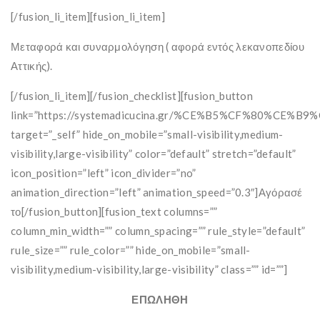
[/fusion_li_item][fusion_li_item]
Μεταφορά και συναρμολόγηση ( αφορά εντός λεκανοπεδίου
Αττικής).
[/fusion_li_item][/fusion_checklist][fusion_button
link=”https://systemadicucina.gr/%CE%B5%CF%80%
target=”_self” hide_on_mobile=”small-visibility,medium-
visibility,large-visibility” color=”default” stretch=”default”
icon_position=”left” icon_divider=”no”
animation_direction=”left” animation_speed=”0.3″]Αγόρασέ
το[/fusion_button][fusion_text columns=””
column_min_width=”” column_spacing=”” rule_style=”default”
rule_size=”” rule_color=”” hide_on_mobile=”small-
visibility,medium-visibility,large-visibility” class=”” id=””]
ΕΠΩΛΗΘΗ