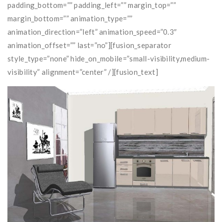
padding_bottom=”” padding_left=”” margin_top=””
margin_bottom=”” animation_type=””
animation_direction=”left” animation_speed=”0.3″
animation_offset=”” last=”no”][fusion_separator
style_type=”none” hide_on_mobile=”small-visibility,medium-
visibility” alignment=”center” /][fusion_text]