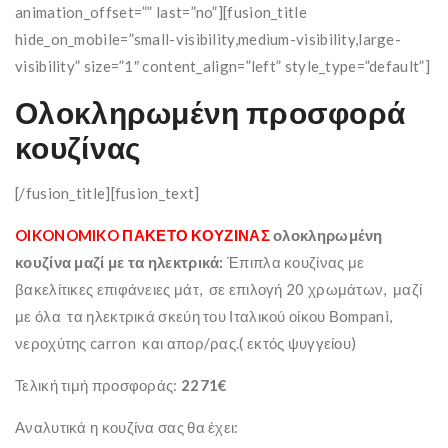
animation_offset=”” last=”no”][fusion_title
hide_on_mobile=”small-visibility,medium-visibility,large-
visibility” size=”1″ content_align=”left” style_type=”default”]
Ολοκληρωμένη προσφορά
κουζίνας
[/fusion_title][fusion_text]
OIKONOMIKO ΠΑΚΕΤΟ ΚΟΥΖΙΝΑΣ
ολοκληρωμένη
κουζίνα μαζί με τα ηλεκτρικά:
Έπιπλα κουζίνας με
βακελίτικες επιφάνειες μάτ, σε επιλογή 20 χρωμάτων, μαζί
με όλα τα ηλεκτρικά σκεύη του Ιταλικού οίκου Βompani,
νεροχύτης carron και απορ/ρας.( εκτός ψυγγείου)
Τελική τιμή προσφοράς:
2271€
Αναλυτικά η κουζίνα σας θα έχει: