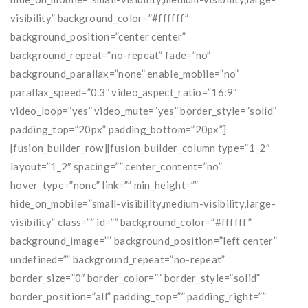
visibility” background_color=”#ffffff”
background_position=”center center”
background_repeat=”no-repeat” fade=”no”
background_parallax=”none” enable_mobile=”no”
parallax_speed=”0.3″ video_aspect_ratio=”16:9″
video_loop=”yes” video_mute=”yes” border_style=”solid”
padding_top=”20px” padding_bottom=”20px”]
[fusion_builder_row][fusion_builder_column type=”1_2″
layout=”1_2″ spacing=”” center_content=”no”
hover_type=”none” link=”” min_height=””
hide_on_mobile=”small-visibility,medium-visibility,large-
visibility” class=”” id=”” background_color=”#ffffff”
background_image=”” background_position=”left center”
undefined=”” background_repeat=”no-repeat”
border_size=”0″ border_color=”” border_style=”solid”
border_position=”all” padding_top=”” padding_right=””