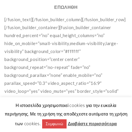
ΕΠΩΛΗΘΗ
[/fusion_text][/fusion_builder_column][/fusion_builder_row]
[/fusion_builder_container][fusion_builder_container
hundred_percent=”no” equal_height_columns=”no”
hide_on_mobile=”small-visibility,medium-visibility,large-
visibility” background_color=”#ffffff”
background_position=”center center”
background_repeat=”no-repeat” fade=”no”
background_parallax=”none” enable_mobile=”no”
parallax_speed=”0.3″ video_aspect_ratio=”16:9″
video_loop=”yes” video_mute=”yes” border_style=”solid”
padding_top=”20px” padding_bottom=”20px”]
Η ιστοσελίδα χρησιμοποιεί cookies για την ευκολία
[fusion_builder_row][fusion_builder_column type=”1_2″
περιήγησης. Με τη χρήση της αποδέχεστε αυτόματα τη χρήση
layout=”1_2″ spacing=”” center_content=”no”
hover_type=”none” link=”” min_height=””
των cookies.
Διαβάστε περισσότερα
Συμφωνώ
hide_on_mobile=”small-visibility,medium-visibility,large-