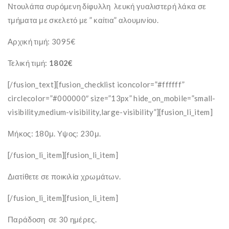
Ντουλάπα συρόμενη δίφυλλη λευκή γυαλιστερή λάκα σε
τμήματα με σκελετό με ” καίτια” αλουμινίου.
Αρχική τιμή: 3095€
Τελική τιμή:
1802€
[/fusion_text][fusion_checklist iconcolor=”#ffffff”
circlecolor=”#000000″ size=”13px” hide_on_mobile=”small-
visibility,medium-visibility,large-visibility”][fusion_li_item]
Μήκος: 180μ. Υψος: 230μ.
[/fusion_li_item][fusion_li_item]
Διατίθετε σε ποικιλία χρωμάτων.
[/fusion_li_item][fusion_li_item]
Παράδοση σε 30 ημέρες.