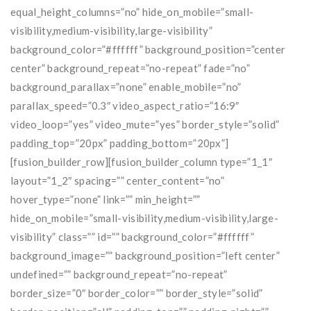
equal_height_columns=”no” hide_on_mobile=”small-
visibility,medium-visibility,large-visibility”
background_color=”#ffffff” background_position=”center
center” background_repeat=”no-repeat” fade=”no”
background_parallax=”none” enable_mobile=”no”
parallax_speed=”0.3″ video_aspect_ratio=”16:9″
video_loop=”yes” video_mute=”yes” border_style=”solid”
padding_top=”20px” padding_bottom=”20px”]
[fusion_builder_row][fusion_builder_column type=”1_1″
layout=”1_2″ spacing=”” center_content=”no”
hover_type=”none” link=”” min_height=””
hide_on_mobile=”small-visibility,medium-visibility,large-
visibility” class=”” id=”” background_color=”#ffffff”
background_image=”” background_position=”left center”
undefined=”” background_repeat=”no-repeat”
border_size=”0″ border_color=”” border_style=”solid”