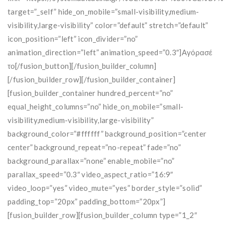
target=”_self” hide_on_mobile=”small-visibility,medium-
visibility,large-visibility” color=”default” stretch=”default”
icon_position=”left” icon_divider=”no”
animation_direction=”left” animation_speed=”0.3″]Αγόρασέ
το[/fusion_button][/fusion_builder_column]
[/fusion_builder_row][/fusion_builder_container]
[fusion_builder_container hundred_percent=”no”
equal_height_columns=”no” hide_on_mobile=”small-
visibility,medium-visibility,large-visibility”
background_color=”#ffffff” background_position=”center
center” background_repeat=”no-repeat” fade=”no”
background_parallax=”none” enable_mobile=”no”
parallax_speed=”0.3″ video_aspect_ratio=”16:9″
video_loop=”yes” video_mute=”yes” border_style=”solid”
padding_top=”20px” padding_bottom=”20px”]
[fusion_builder_row][fusion_builder_column type=”1_2″