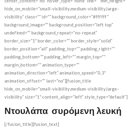
center_content=”no” hover_type=”none” link=”” min_height=””
hide_on_mobile=”small-visibility,medium-visibility,large-
visibility” class=”” id=”” background_color=”#ffffff”
background_image=”” background_position=”left top”
undefined=”” background_repeat=”no-repeat”
border_size=”1″ border_color=”” border_style=”solid”
border_position=”all” padding_top=”” padding_right=””
padding_bottom=”” padding_left=”” margin_top=””
margin_bottom=”” animation_type=””
animation_direction=”left” animation_speed=”0.3″
animation_offset=”” last=”no”][fusion_title
hide_on_mobile=”small-visibility,medium-visibility,large-
visibility” size=”1″ content_align=”left” style_type=”default”]
Ντουλάπα συρόμενη λευκή
[/fusion_title][fusion_text]