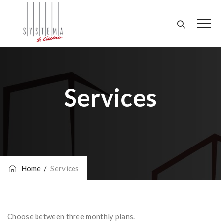
Services
Home
/
Services
Choose between three monthly plans.