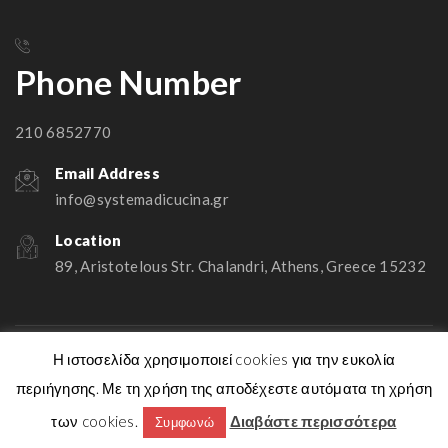
Phone Number
210 6852770
Email Address
info@systemadicucina.gr
Location
89, Aristotelous Str. Chalandri, Athens, Greece 15232
Η ιστοσελίδα χρησιμοποιεί cookies για την ευκολία
SystemadiCucina © 2026 Powered by
PBweb.gr
περιήγησης. Με τη χρήση της αποδέχεστε αυτόματα τη χρήση
των cookies.
Διαβάστε περισσότερα
Συμφωνώ