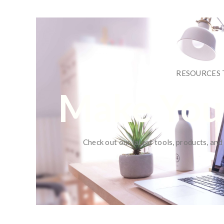
RESOURCES 
Make Your
Check out our latest tools, products, and