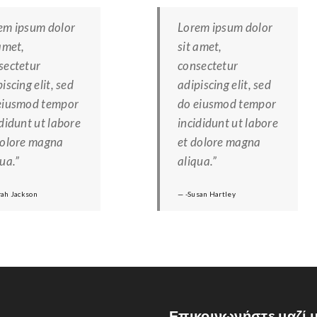
em ipsum dolor
Lorem ipsum dolor
amet,
sit amet,
sectetur
consectetur
iscing elit, sed
adipiscing elit, sed
eiusmod tempor
do eiusmod tempor
ididunt ut labore
incididunt ut labore
dolore magna
et dolore magna
ua.”
aliqua.”
rah Jackson
-Susan Hartley
Επικοινωνήστε μαζί 