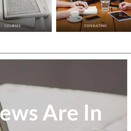
COURSES
CONSULTING
ews Are In