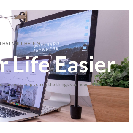
THAT WILL HELP YOU
 Life Easier
 services to help you do the things you need to do.