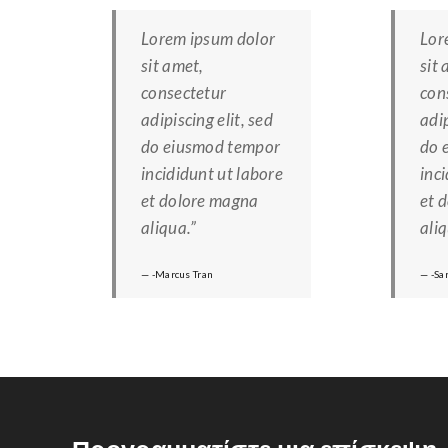
Lorem ipsum dolor
Lor
sit amet,
sit 
consectetur
con
adipiscing elit, sed
adip
do eiusmod tempor
do 
incididunt ut labore
inc
et dolore magna
et 
aliqua.”
aliq
-Marcus Tran
-Sa