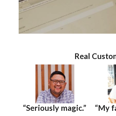
Real Custom
“Seriously magic.”
“My f