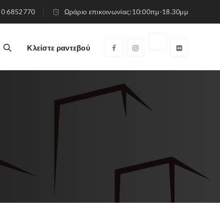
210 6852770
Ωράριο επικοινωνίας:10:00πμ-18.30μμ
Κλείστε ραντεβού